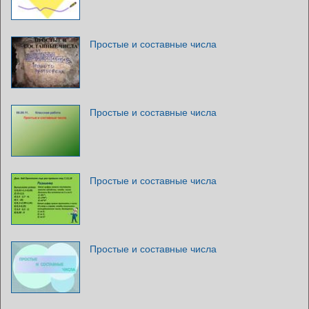
Простые и составные числа
Простые и составные числа
Простые и составные числа
Простые и составные числа