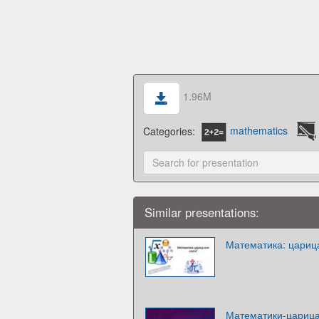
1.96M
Categories:
mathematics
Similar presentations:
Математика: царица
Математики-царица