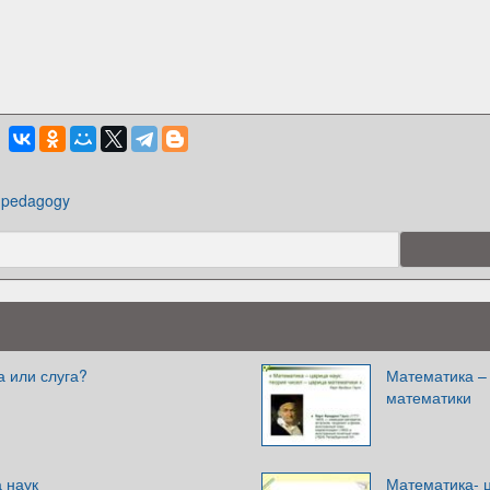
pedagogy
 или слуга?
Математика – 
математики
 наук
Математика- 