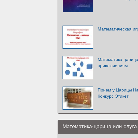
Математическая игр
Математика царица 
приключениям
Прием у Царицы На
Конкурс Этикет
Математика-царица или слуга 