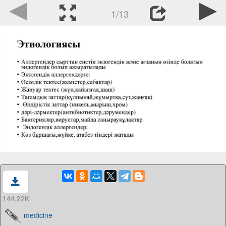
1/13
144.22K
medicine