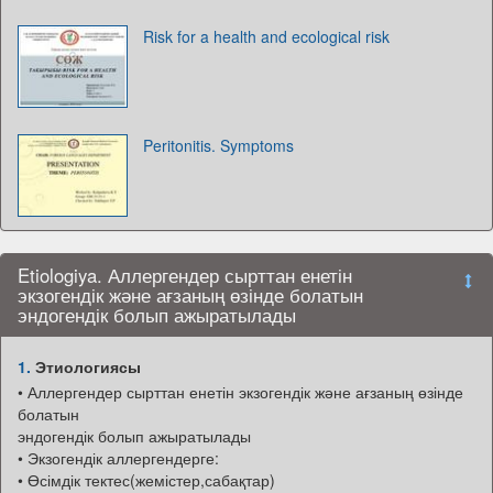
Risk for a health and ecological risk
Peritonitis. Symptoms
Etiologiya. Аллергендер сырттан енетін
экзогендік және ағзаның өзінде болатын
эндогендік болып ажыратылады
1.
Этиологиясы
• Аллергендер сырттан енетін экзогендік және ағзаның өзінде
болатын
эндогендік болып ажыратылады
• Экзогендік аллергендерге:
• Өсімдік тектес(жемістер,сабақтар)