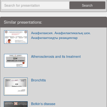
Similar presentations:
Анафилаксия. Анафилактикалық шок.
Анафилактоидты реакциялар
Atherosclerosis and its treatment
Bronchitis
Botkin's disease