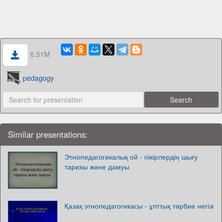
6.51M
pedagogy
Similar presentations:
Этнопедагогикалық ой - пікірлердің шығу
тарихы және дамуы
Қазақ этнопедагогикасы - ұлттық тәрбие негізі