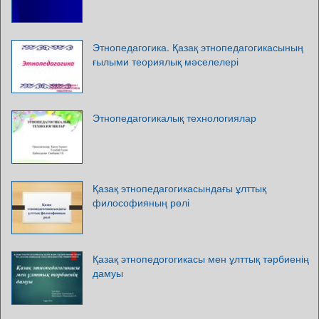
Этнопедагогика. Қазақ этнопедагогикасының
ғылыми теориялық мәселелері
Этнопедагогикалық технологиялар
Қазақ этнопедагогикасындағы ұлттық
философияның рөлі
Қазақ этнопедогогикасы мен ұлттық тәрбиенің
дамуы