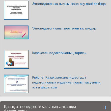
Этнопедагогика ғылым және оқу пәні ретінде
Этнопедагогиканы зерттеген ғалымдар
Қазақстан педагогиканың тарихы
Кіріспе. Қазақ халқының дәстүрлі
педагогикалық мәдениеті қалыптасуының
алғы шарттары
Қазақ этнопедогогикасының алғашқы
бастаулары