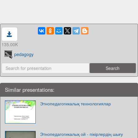
135.00K
pedagogy
Similar presentations:
Этнопедагогикалық технологиялар
Этнопедагогикалық ой - пікірлердің шығу