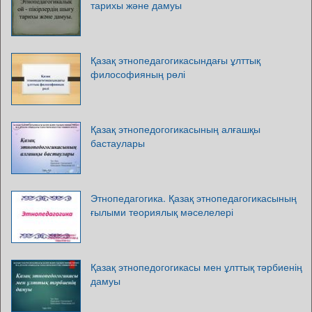
тарихы және дамуы
Қазақ этнопедагогикасындағы ұлттық
философияның рөлі
Қазақ этнопедогогикасының алғашқы
бастаулары
Этнопедагогика. Қазақ этнопедагогикасының
ғылыми теориялық мәселелері
Қазақ этнопедогогикасы мен ұлттық тәрбиенің
дамуы