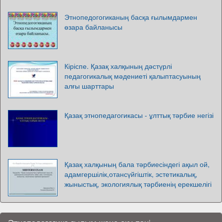
Этнопедогогиканың басқа ғылымдармен
өзара байланысы
Кіріспе. Қазақ халқының дәстүрлі
педагогикалық мәдениеті қалыптасуының
алғы шарттары
Қазақ этнопедагогикасы - ұлттық тәрбие негізі
Қазақ халқының бала тәрбиесіндегі ақыл ой,
адамгершілік,отансүйгіштік, эстетикалық,
жыныстық, экологиялық тәрбиенің ерекшелігі