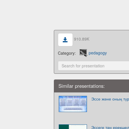
910.89K
Category:
pedagogy
Similar presentations:
Эссе және оның түр
Эссеге тән ерекшел