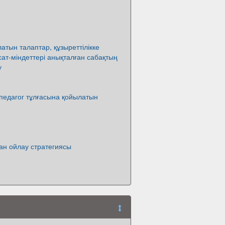
атын талаптар, құзыреттілікке
қсат-міндеттері анықталған сабақтың
у
і педагог тұлғасына қойылатын
ан ойлау стратегиясы