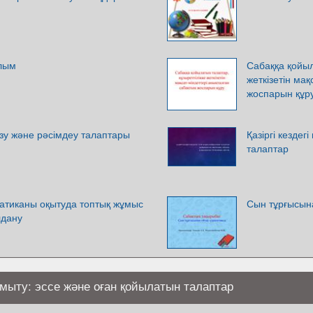
лым
Сабаққа қойыл
жеткізетін ма
жоспарын құр
у және рәсімдеу талаптары
Қазіргі кездег
талаптар
атиканы оқытуда топтық жұмыс
Сын тұрғысын
лдану
мыту: эссе және оған қойылатын талаптар