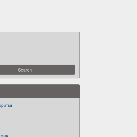
оритмі
өмек