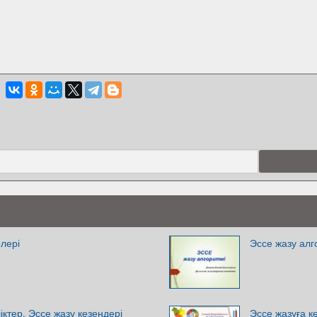
лері
Эссе жазу алг
іктер. Эссе жазу кезеңдері
Эссе жазуға к