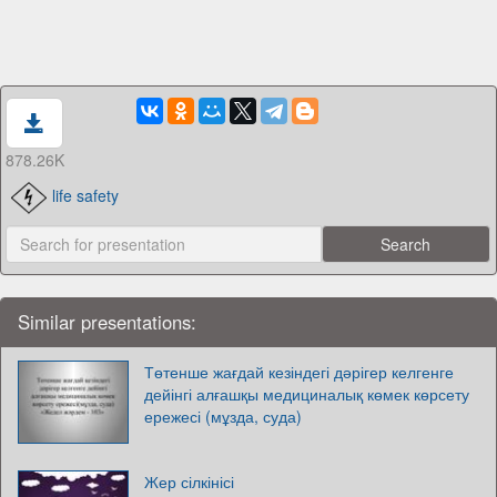
878.26K
life safety
Similar presentations:
Төтенше жағдай кезіндегі дәрігер келгенге
дейінгі алғашқы медициналық көмек көрсету
ережесі (мұзда, суда)
Жер сілкінісі