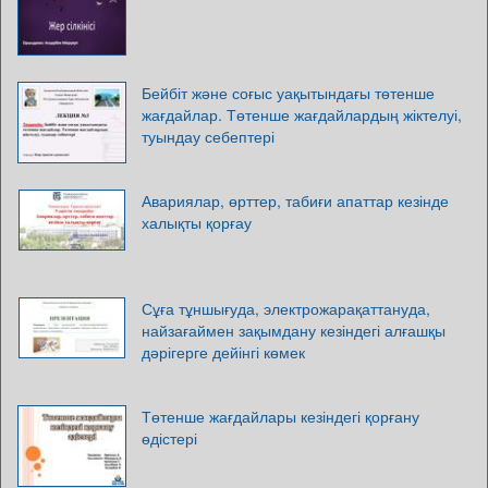
Бейбіт және соғыс уақытындағы төтенше
жағдайлар. Төтенше жағдайлардың жіктелуі,
туындау себептері
Авариялар, өрттер, табиғи апаттар кезінде
халықты қорғау
Сұға тұншығуда, электрожарақаттануда,
найзағаймен зақымдану кезіндегі алғашқы
дәрігерге дейінгі көмек
Төтенше жағдайлары кезіндегі қорғану
өдістері