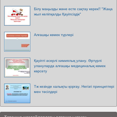
Білу маңызды және есте сақтау керек!! "Жаңа
жыл келіпқалды Қауіпсіздік"
Алғашқы көмек түрлері
Қауіпті әсерлі химиялық улану. Әртүрлі
улануларда алғашқы медициналық көмек
көрсету
Тж кезінде халықты қорғау. Негізгі принциптері
мен тәсілдері
Төтенше жағдайлардағы алғашқы көмек