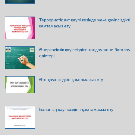
Террористік акт қаупі кезінде жеке қауіпсіздікті
қамтамасыз ету
Өнеркәсіптік қауіпсіздікті талдау және бағалау
әдістері
Өрт қауіпсіздігін қамтамасыз ету
Баланың қауіпсіздігін қамтамасыз ету