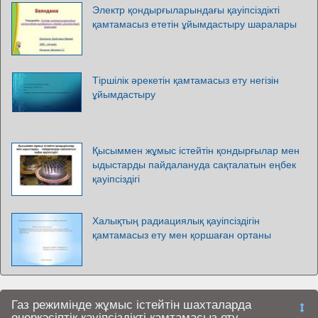
Электр қондырғыларындағы қауіпсіздікті
қамтамасыз ететін ұйымдастыру шаралары
Тіршілік әрекетін қамтамасыз ету негізін
ұйымдастыру
Қысыммен жұмыс істейтін қондырғылар мен
ыдыстарды пайдалануда сақталатын еңбек
қауіпсіздігі
Халықтың радиациялық қауіпсіздігін
қамтамасыз ету мен қоршаған ортаны
Газ режимінде жұмыс істейтін шахталарда
өнеркәсіптік қауіпсіздікті қамтамасыз ету