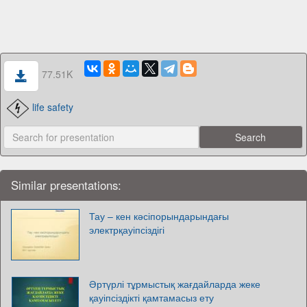
77.51K
life safety
Similar presentations:
Тау – кен кәсіпорындарындағы
электрқауіпсіздігі
Әртүрлі тұрмыстық жағдайларда жеке
қауіпсіздікті қамтамасыз ету