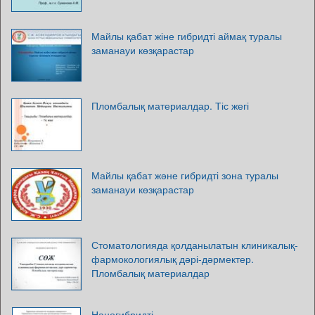
Майлы қабат жіне гибридті аймақ туралы
заманауи көзқарастар
Пломбалық материалдар. Тіс жегі
Майлы қабат және гибридті зона туралы
заманауи көзқарастар
Стоматологияда қолданылатын клиникалық-
фармокологиялық дәрі-дәрмектер.
Пломбалық материалдар
Наногибридті