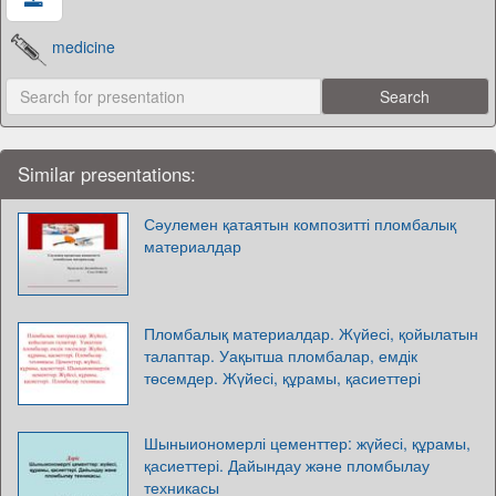
medicine
Similar presentations:
Сәулемен қатаятын композитті пломбалық
материалдар
Пломбалық материалдар. Жүйесі, қойылатын
талаптар. Уақытша пломбалар, емдік
төсемдер. Жүйесі, құрамы, қасиеттері
Шыныиономерлі цементтер: жүйесі, құрамы,
қасиеттері. Дайындау және пломбылау
техникасы