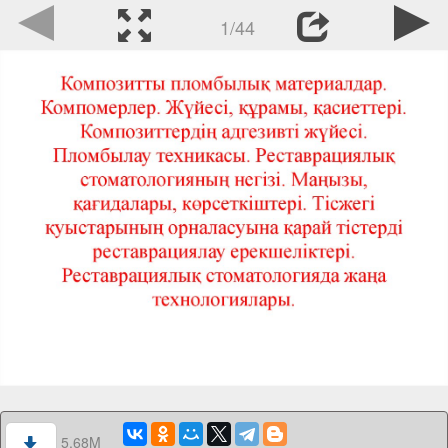
1/44
5.68M