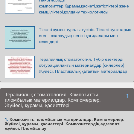
композиттер.Құрамы,қасиеті,жетістіктері және
кемшіліктері,қолдану технологиясы
Тісжегі қуысы туралы түсінік. Тісжегі қуыстарын
егеп-тазалаудың негізгі қағидалары мен
кезеңдері
Терапиялық стоматология. Түбір өзектерді
обтурациялайтын материалдар (силерлер).
Жүйесі. Пластикалық қатаятын материалдар
Терапиялық стоматология. Композитты
пломбылық материалдар. Компомерлер.
Жүйесі, құрамы, қасиеттері
1.
Композитты пломбылық материалдар. Компомерлер.
Жүйесі, құрамы, қасиеттері. Композиттердің адгезивті
жүйесі. Пломбылау