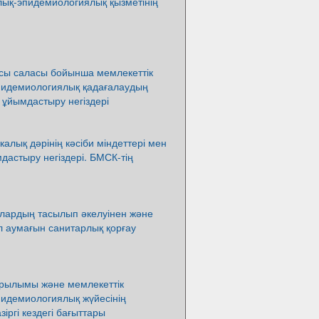
лық-эпидемиологиялық қызметінің
асы саласы бойынша мемлекеттік
пидемиологиялық қадағалаудың
 ұйымдастыру негіздері
алық дәрінің кәсіби міндеттері мен
астыру негіздері. БМСК-тің
лардың тасылып әкелуінен және
л аумағын санитарлық қорғау
ұрылымы және мемлекеттік
пидемиологиялық жүйесінің
іргі кездегі бағыттары