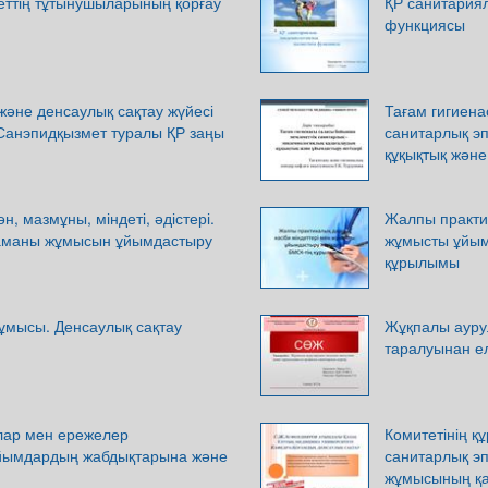
ттің тұтынушыларының қорғау
ҚР санитария
функциясы
әне денсаулық сақтау жүйесі
Тағам гигиен
 Санэпидқызмет туралы ҚР заңы
санитарлық э
құқықтық және
н, мазмұны, міндеті, әдістері.
Жалпы практик
маманы жұмысын ұйымдастыру
жұмысты ұйымд
құрылымы
 жұмысы. Денсаулық сақтау
Жұқпалы ауру
таралуынан е
лар мен ережелер
Комитетінің қ
ұйымдардың жабдықтарына және
санитарлық э
жұмысының қаз