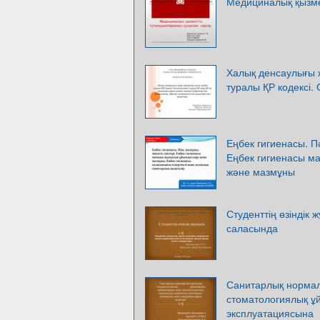
Медициналық қызме
Халық денсаулығы ж
туралы ҚР кодексі.
Еңбек гигиенасы. Пә
Еңбек гигиенасы 
және мазмұны
Студенттің өзіндік
саласында
Санитарлық норма
стоматологиялық 
эксплуатациясына