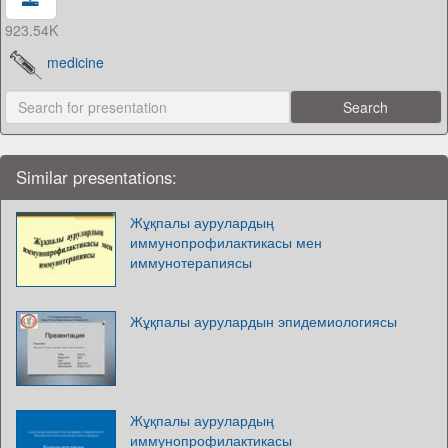
923.54K
medicine
Similar presentations:
Жұқпалы аурулардың
иммунопрофилактикасы мен
иммунотерапиясы
Жұқпалы аурулардын эпидемиологиясы
Жұқпалы аурулардың
иммунопрофилактикасы