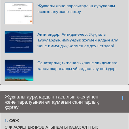
Жұқпалы және паразитарлық ауруларды
есепке алу және тіркеу
Антигендер. Антиденелер. Жұқпалы
аурулардың иммундық жолмен алдын алу
және иммундық жолмен емдеу негіздері
Санитарлық-гигиеналық және эпидемияға
қарсы шараларды ұйымдастыру негіздері
Жұқпалы аурулардың тасылып әкелуінен
және таралуынан ел аумағын санитарлық
қорғау
1.
СӨЖ
С.Ж.АСФЕНДИЯРОВ АТЫНДАҒЫ ҚАЗАҚ ҰЛТТЫҚ