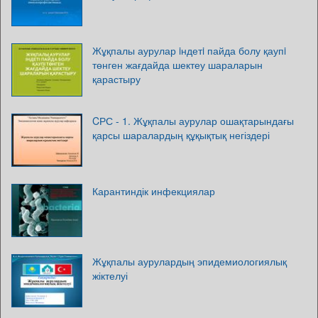
Жұқпалы аурулар iндетi пайда болу қаупi
төнген жағдайда шектеу шараларын
қарастыру
CРС - 1. Жұқпалы аурулар ошақтарындағы
қарсы шаралардың құқықтық негіздері
Карантиндік инфекциялар
Жұқпалы аурулардың эпидемиологиялық
жіктелуі