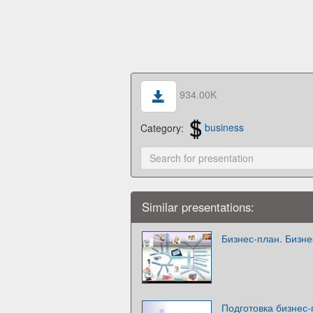
934.00K
Category:
business
Similar presentations:
Бизнес-план. Бизне
Подготовка бизнес