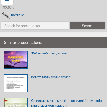
190.67K
medicine
Similar presentations:
Жүйке жүйесінің қызметі
Вегетативтік жүйке жүйесі
Орталық жүйке жүйесінің әр түрлі бөлімдерінің
құрылысы мен қызметі