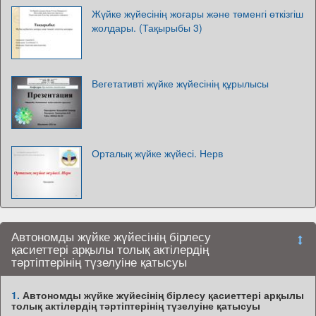
Жүйке жүйесінің жоғары және төменгі өткізгіш
жолдары. (Тақырыбы 3)
Вегетативті жүйке жүйесінің құрылысы
Орталық жүйке жүйесі. Нерв
Автономды жүйке жүйесінің бірлесу
қасиеттері арқылы толық актілердің
тәртіптерінің түзелуіне қатысуы
1.
Автономды жүйке жүйесінің бірлесу қасиеттері арқылы
толық актілердің тәртіптерінің түзелуіне қатысуы