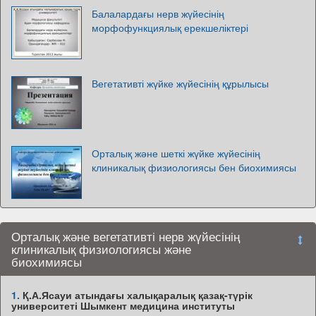
Балалардағы нерв жүйесінің
морфофункциялық ерекшеліктері
Вегетативті жүйке жүйесінің құрылысы
Орталық және шеткі жүйке жүйесінің
клиникалық физиологиясы бен биохимиясы
Орталық және вегетативті нерв жүйесінің
клиникалық физиологиясы және
биохимиясы
1.
Қ.А.Ясауи атындағы халықаралық қазақ-түрік
университеті Шымкент медицина институты