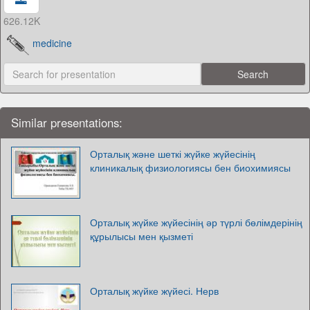
626.12K
medicine
Similar presentations:
Орталық және шеткі жүйке жүйесінің
клиникалық физиологиясы бен биохимиясы
Орталық жүйке жүйесінің әр түрлі бөлімдерінің
құрылысы мен қызметі
Орталық жүйке жүйесі. Нерв