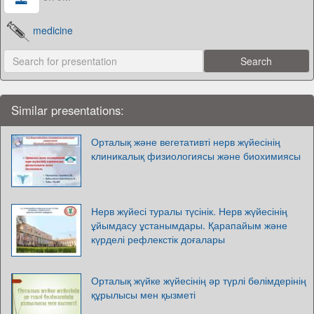
medicine
Similar presentations:
Орталық және вегетативті нерв жүйесінің
клиникалық физиологиясы және биохимиясы
Нерв жүйесі туралы түсінік. Нерв жүйесінің
ұйымдасу ұстанымдары. Қарапайым және
күрделі рефлекстік доғалары
Орталық жүйке жүйесінің әр түрлі бөлімдерінің
құрылысы мен қызметі