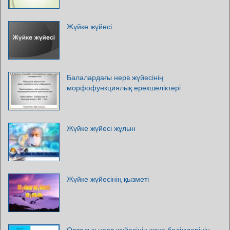
Жүйке жүйесі
Балалардағы нерв жүйесінің
морфофункциялық ерекшеліктері
Жүйке жүйесі жұлын
Жүйке жүйесінің қызметі
Орталық нерв жүйесінің жеке бөлімдерінің