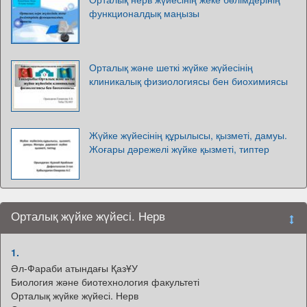
функционалдық маңызы
Орталық және шеткі жүйке жүйесінің
клиникалық физиологиясы бен биохимиясы
Жүйке жүйесінің құрылысы, қызметі, дамуы.
Жоғары дәрежелі жүйке қызметі, типтер
Орталық жүйке жүйесі. Нерв
1.
Әл-Фараби атындағы ҚазҰУ
Биология және биотехнология факультеті
Орталық жүйке жүйесі. Нерв