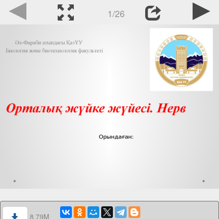
1/26
8.79M