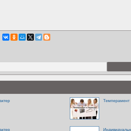
актер
Темперамент 
актер
Индивидуальн