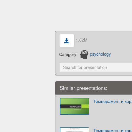
1.62M
Category:
psychology
Similar presentations:
Темперамент и хар
Темперамент и хар