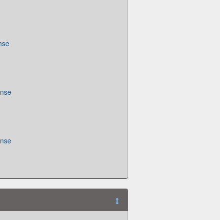
nse
ense
ense