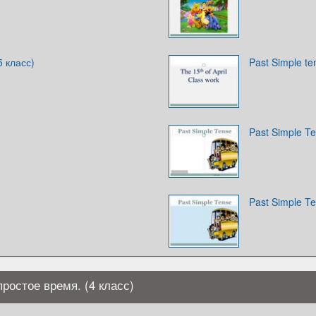
5 класс)
Past Simple te
Past Simple T
Past Simple T
простое время. (4 класс)