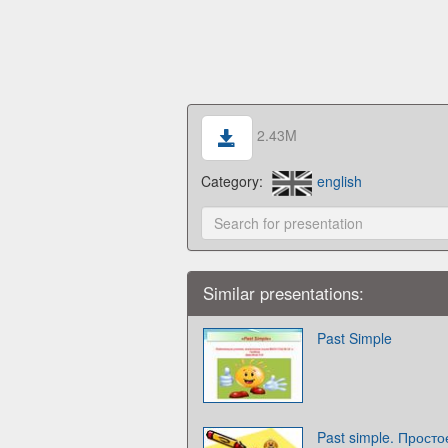
2.43M
Category:
english
Similar presentations:
Past Simple
Past simple. Прос