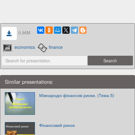
0.96M
economics
finance
Similar presentations:
Міжнародні фінансові ринки. (Тема 5)
Фінансовий ринок