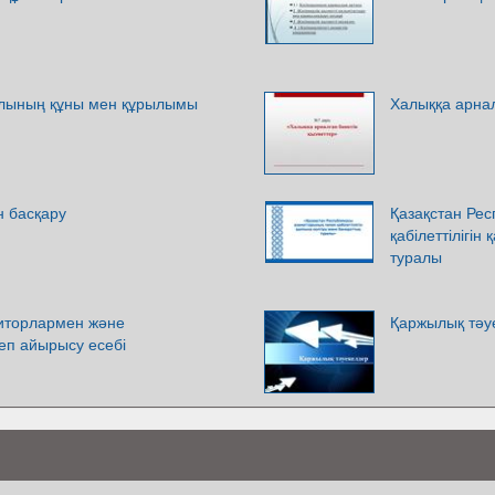
алының құны мен құрылымы
Халыққа арнал
 басқару
Қазақстан Ре
қабілеттілігін
туралы
иторлармен және
Қаржылық тәу
еп айырысу есебі