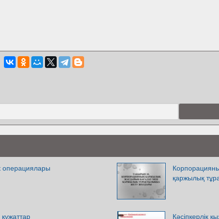
ік операциялары
Корпорацияны
қаржылық тұр
 құжаттар
Кәсіпкерлік қ