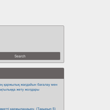
ң қаржылық жағдайын бағалау мен
ақтылыққа жету жолдары
ызметті қаржыландыру. (Такырып 5)