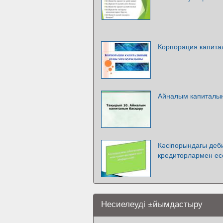
Корпорация капит
Айналым капиталын
Кәсіпорындағы деб
кредиторлармен ес
Несиелеуді ±йымдастыру