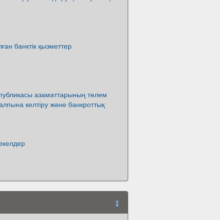
ған банктік қызметтер
спубликасы азаматтарының төлем
 қалпына келтіру және банкроттық
екелдер