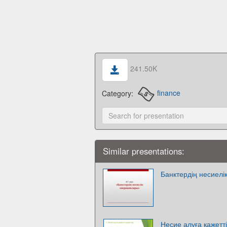
241.50K
Category:
finance
Similar presentations:
Банктердің несиел
Несие алуға қажетті