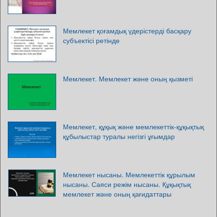
Мемлекет қоғамдық үдерістерді басқару
субъектісі ретінде
Мемлекет. Мемлекет және оның қызметі
Мемлекет, құқық және мемлекеттік-құқықтық
құбылыстар туралы негізгі ұғымдар
Мемлекет нысаны. Мемлекеттік құрылым
нысаны. Саяси режім нысаны. Құқықтық
мемлекет және оның қағидаттары