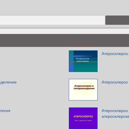
Атеросклероз
еделение
Атеросклероз
логия
Атеросклероз
атеросклероз