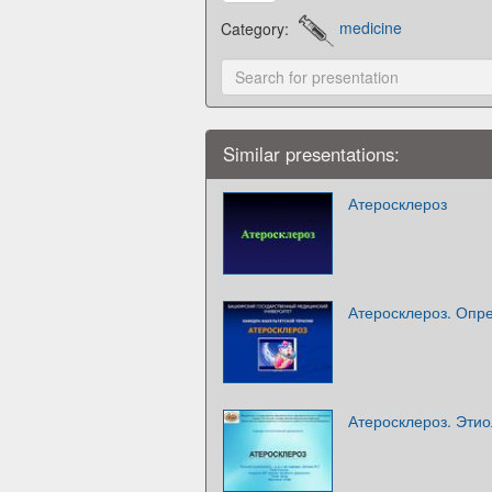
Category:
medicine
Similar presentations:
Атеросклероз
Атеросклероз. Опр
Атеросклероз. Этио