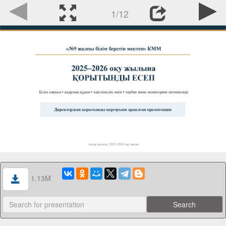
1/12
1.13M