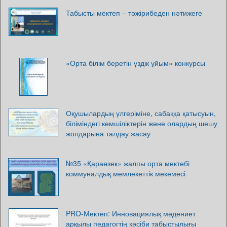
Табысты мектеп – тәжірибеден нәтижеге
«Орта білім беретін үздік ұйым» конкурсы
Оқушылардың үлгеріміне, сабаққа қатысуын,
біліміндегі кемшіліктерін және олардың шешу
жолдарына талдау жасау
№35 «Қараөзек» жалпы орта мектебі
коммуналдық мемлекеттік мекемесі
PRO-Мектеп: Инновациялық мәдениет
арқылы педагогтің кәсіби табыстылығы