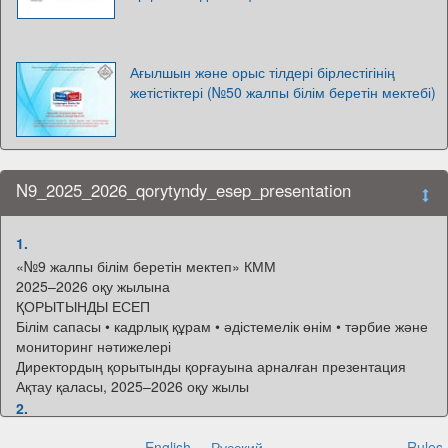
Ағылшын және орыс тілдері бірлестігінің
жетістіктері (№50 жалпы білім беретін мектебі)
N9_2025_2026_qorytyndy_esep_presentation
1.
«№9 жалпы білім беретін мектеп» КММ
2025–2026 оқу жылына
ҚОРЫТЫНДЫ ЕСЕП
Білім сапасы • кадрлық құрам • әдістемелік өнім • тәрбие және
мониторинг нәтижелері
Директордың қорытынды қорғауына арналған презентация
Ақтау қаласы, 2025–2026 оқу жылы
2.
«№9 жалпы білім беретін мектеп» КММ
English
Русский
Rules