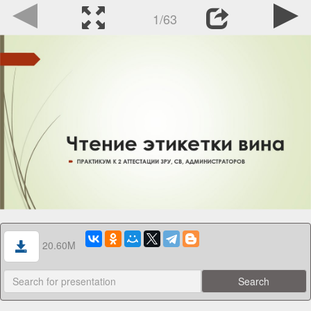
1/63
20.60M