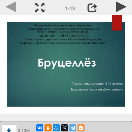
1/49
3.13M