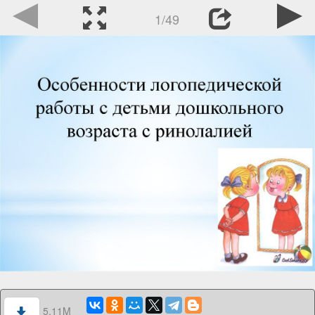
1/49
5.11M