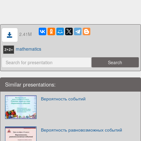
2.41M
mathematics
Similar presentations:
Вероятность событий
Вероятность равновозможных событий