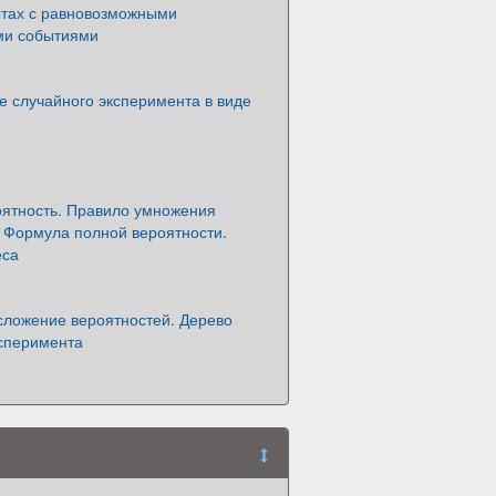
ытах с равновозможными
ми событиями
е случайного эксперимента в виде
оятность. Правило умножения
. Формула полной вероятности.
еса
сложение вероятностей. Дерево
ксперимента