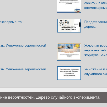
событий в оп
элементарны
 эксперимента
Представлени
дерева
сть. Умножение вероятностей
Условная вер
вероятностей
Формула Бай
сть. Умножение вероятностей
Умножение и 
случайного э
ние вероятностей. Дерево случайного эксперимента