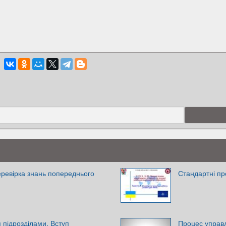
Перевірка знань попереднього
Стандартні пр
 підрозділами. Вступ
Процес управл