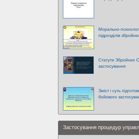
Морально-психолог
підрозділів збройни
Статути Збройних С
застосування
Зміст і суть підгото
бойового застосува
Застосування процедур управлі