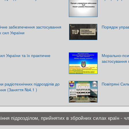
ічне забезпечення застосування
Порядок управ
х сил України
ил України та їх практичне
Морально-псих
застосування 
вки радіотехнічних підрозділів до
Повітряні Сил
ння (Заняття №4.1 )
ння підрозділом, прийнятих в збройних силах країн - ч