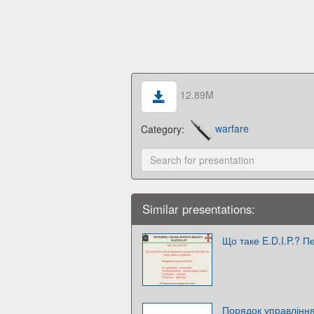
12.89M
Category:
warfare
Similar presentations:
Що таке E.D.I.P.? 
Порядок управління