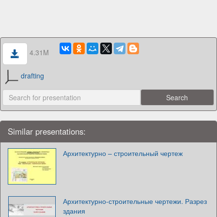
4.31M
drafting
Similar presentations:
Архитектурно – строительный чертеж
Архитектурно-строительные чертежи. Разрез
здания