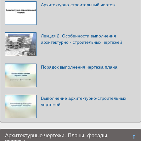
Архитектурно-строительный чертеж
Лекция 2. Особенности выполнения
архитектурно - строительных чертежей
Порядок выполнения чертежа плана
Выполнение архитектурно-строительных
чертежей
Архитектурные чертежи. Планы, фасады,
разрезы