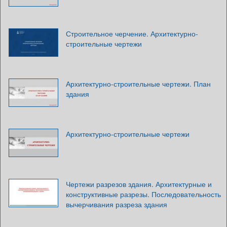
Строительное черчение. Архитектурно-
строительные чертежи
Архитектурно-строительные чертежи. План
здания
Архитектурно-строительные чертежи
Чертежи разрезов здания. Архитектурные и
конструктивные разрезы. Последовательность
вычерчивания разреза здания