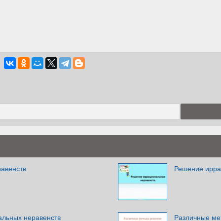
авенств
Решение ирра
льных неравенств
Различные ме