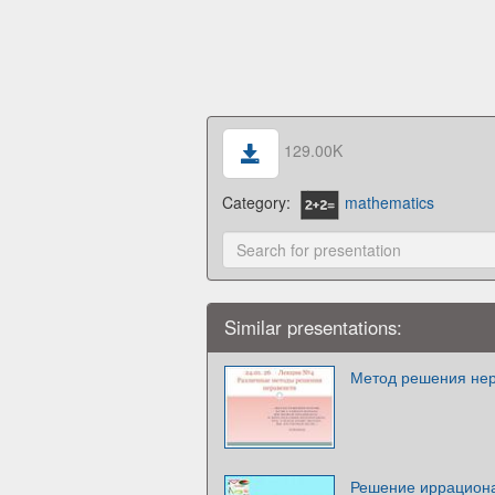
129.00K
Category:
mathematics
Similar presentations:
Метод решения нер
Решение иррациона