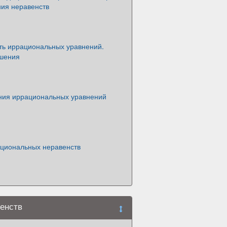
ия неравенств
ть иррациональных уравнений.
шения
ия иррациональных уравнений
циональных неравенств
енств