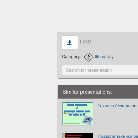
1.06M
Category:
life safety
Similar presentations:
Техника безопасно
Правила техники бе