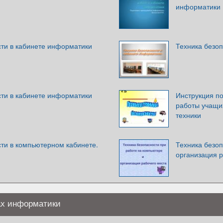
информатики
сти в кабинете информатики
Техника безо
сти в кабинете информатики
Инструкция по
работы учащи
техники
сти в компьютерном кабинете.
Техника безоп
организация р
ах информатики