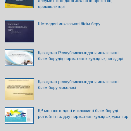
әлеуметтік-педагогикалық іс-әрекеттің
ерекшеліктері
Шетелдегі инклюзивті білім беру
Қазақстан Республикасындағы инклюзивті
білім берудің нормативтік-құқықтық негіздері
Қазақстан республикасындағы инклюзивті
білім беру мәселесі
ҚР мен шетелдегі инклюзивті білім беруді
реттейтін талдау нормативті құқықтық құжаттар