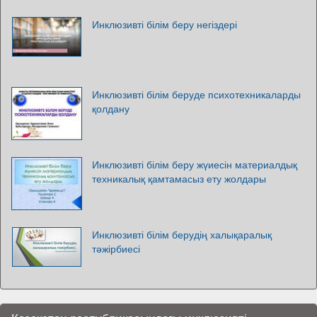
Инклюзивті білім беру негіздері
Инклюзивті білім беруде психотехникаларды
қолдану
Инклюзивті білім беру жүиесін материалдық
техникалық қамтамасыз ету жолдары
Инклюзивті білім берудің халықаралық
тәжірбиесі