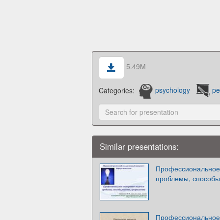
5.49M
Categories:
psychology
pe
Similar presentations:
Профессиональное 
проблемы, способы
Профессиональное 