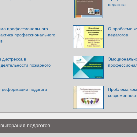
педагога
ома профессионального
О проблеме «
актика профессионального
педагогов
ов
 дистресса в
Эмоционально
деятельности пожарного
профессионал
 деформации педагога
Проблема ком
современност
выгорания педагогов