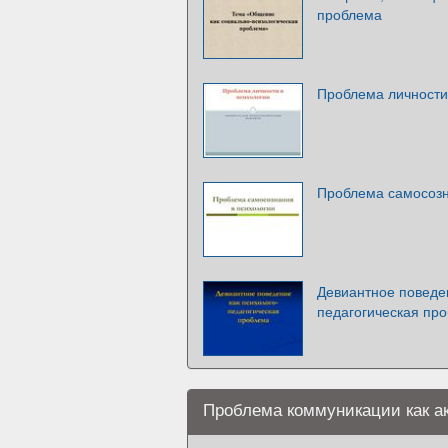
проблема
Проблема личности
Проблема самосозн
Девиантное поведен
педагогическая пр
Проблема коммуникации как а