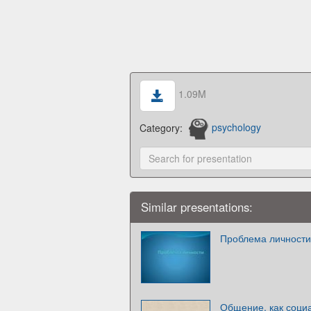
1.09M
Category:
psychology
Similar presentations:
Проблема личности
Общение, как соци