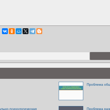
Проблема общ
ально-психологическая
Проблема раз