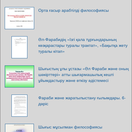
Орта ғасыр арабтілді философиясы
Әл-Фарабидің «Ізгі қала тұрғындарының
көзқарастары туралы трактат», «Бақытқа жету
туралы кітап»
Шығыстың ұлы ұстазы «Әл Фараби және оның
шәкірттері» атты шығармашылық кешті
ұйымдастыру және өткізу әдістемесі
Фараби және жаратылыстану ғылымдары. 6-
дәріс
Шығыс мұсылман философиясы