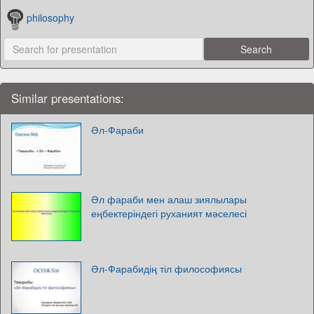
philosophy
Similar presentations:
Әл-Фараби
Әл фараби мен алаш зиялылары
еңбектеріндегі руханият мәселесі
Әл-Фарабидің тіл философиясы