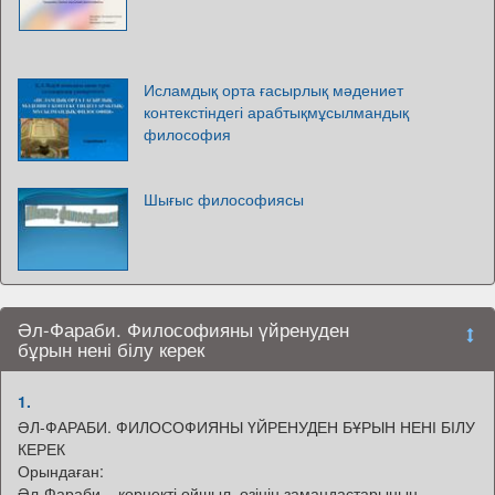
Исламдық орта ғасырлық мәдениет
контекстіндегі арабтықмұсылмандық
философия
Шығыс философиясы
Әл-Фараби. Философияны үйренуден
бұрын нені білу керек
1.
ӘЛ-ФАРАБИ. ФИЛОСОФИЯНЫ ҮЙРЕНУДЕН БҰРЫН НЕНІ БІЛУ
КЕРЕК
Орындаған:
Әл-Фараби – көрнекті ойшыл, өзінің замандастарының