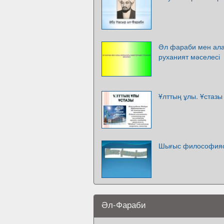
Әл фараби мен ала
руханият мәселесі
Ұлттың ұлы. Ұстаз
Шығыс философия
Әл-Фараби