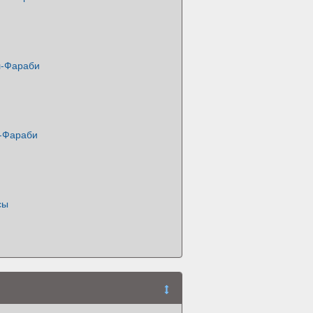
л-Фараби
-Фараби
сы