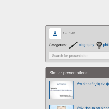
176.94K
Categories:
biography
phi
Similar presentations:
Әл-Фарабидің тіл 
Әбу Насыр әл-Фар