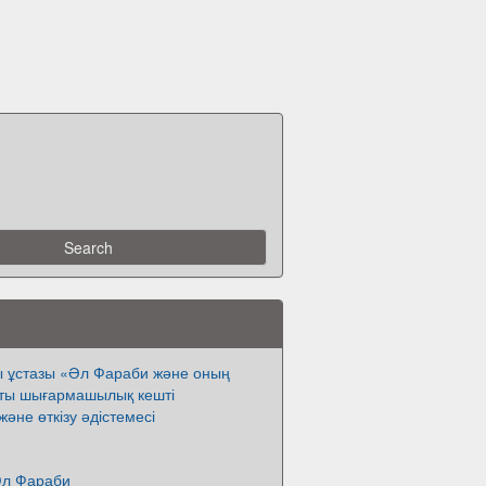
 ұстазы «Әл Фараби және оның
атты шығармашылық кешті
әне өткізу әдістемесі
Әл Фараби