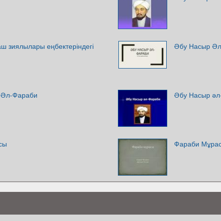
ш зиялылары еңбектеріндегі
Әбу Насыр Ә
ы Әл-Фараби
Әбу Насыр әл
сы
Фараби Мұра