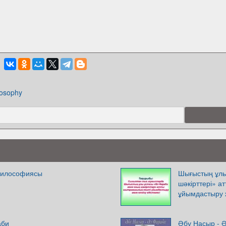
losophy
философиясы
Шығыстың ұлы
шәкірттері» 
ұйымдастыру ж
аби
Әбу Насыр - 