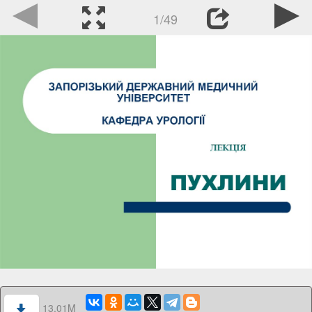
1/49
13.01M