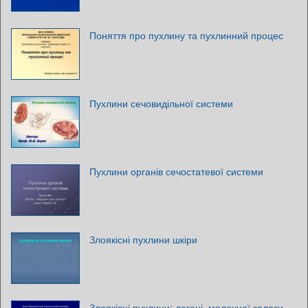
Поняття про пухлину та пухлинний процес
Пухлини сечовидільної системи
Пухлини органів сечостатевої системи
Злоякісні пухлини шкіри
Злоякісні пухлини: легені, молочної залози,