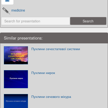
medicine
Similar presentations:
Пухлини сечостатевої системи
Пухлини нирок
Пухлини сечового міхура