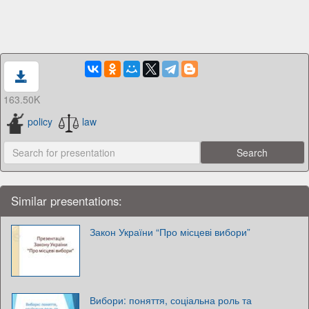
163.50K
policy
law
Similar presentations:
Закон України “Про місцеві вибори”
Вибори: поняття, соціальна роль та