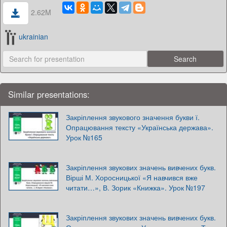
2.62M
ukrainian
Similar presentations:
Закріплення звукового значення букви ї.
Опрацювання тексту «Українська держава».
Урок №165
Закріплення звукових значень вивчених букв.
Вірші М. Хоросницької «Я навчився вже
читати…», В. Зорик «Книжка». Урок №197
Закріплення звукових значень вивчених букв.