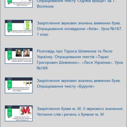
Опрацювання тексту «Удома краще» за Т.
Волгіною
Закріплення звукових значень вивчених букв.
Опрацювання оповідання «Київ». Урок №167.
1 клас
Розповідь про Тараса Шевченка та Лесю
Українку. Опрацювання текстів «Тарас
Григорович Шевченко», «Леся Українка». Урок
№169
Закріплення звукових значень вивчених букв.
Опрацювання тексту «Буруля»
Закріплення букви м, М, її звукового значення.
Читання слів і речень з буквою м, М