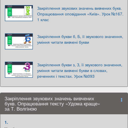
Закріплення звукових значень вивчених букв.
Опрацювання оповідання «Київ». Урок №167.
1 клас
Закріплення букви б, Б, її звукового значення,
уміння читати вивчені букви
Закріплення букви з, З, її звукового значення,
уміння читати вивчені букви в словах,
реченнях і текстах. Урок №093
Закріплення звукових значень вивчених
букв. Опрацювання тексту «Удома краще»
за Т. Волгіною
1.