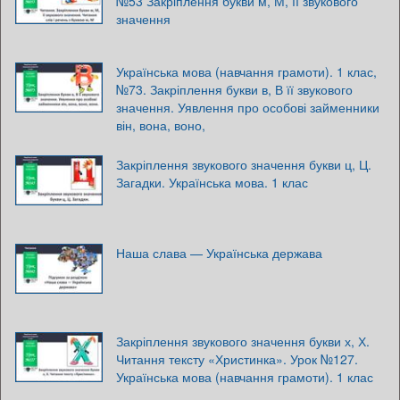
№53 Закріплення букви м, М, її звукового
значення
Українська мова (навчання грамоти). 1 клас,
№73. Закріплення букви в, В її звукового
значення. Уявлення про особові займенники
він, вона, воно,
Закріплення звукового значення букви ц, Ц.
Загадки. Українська мова. 1 клас
Наша слава — Українська держава
Закріплення звукового значення букви х, Х.
Читання тексту «Христинка». Урок №127.
Українська мова (навчання грамоти). 1 клас