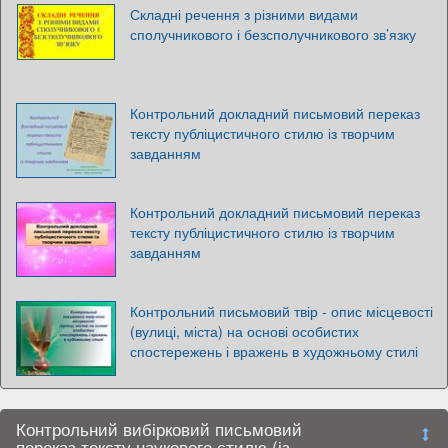
Складні речення з різними видами
сполучникового і безсполучникового зв’язку
Контрольний докладний письмовий переказ
тексту публіцистичного стилю із творчим
завданням
Контрольний докладний письмовий переказ
тексту публіцистичного стилю із творчим
завданням
Контрольний письмовий твір - опис місцевості
(вулиці, міста) на основі особистих
спостережень і вражень в художньому стилі
Контрольний вибірковий письмовий
переказ тексту наукового стилю (із