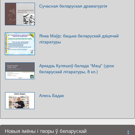
Сучасная беларуская драматургія
Янка Маўр; бацька беларускай дзіцячай
літаратуры
Аркадзь Куляшоў балада “Маці” (урок
беларускай літаратуры, 8 кл.)
Алесь Бадак
Новыя імёны і творы ў беларускай