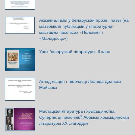
Аказіяналізмы ў беларускай прозе і паэзіі (на
матэрыяле публікацый у літаратурна-
мастацкіх часопісах «Полымя» і
«Маладосць»)
Урок беларускай літаратуры. 6 клас
Агляд жыцця і творчасці Леаніда Дранько-
Майсюка
Мастацкая літаратура і хрысьціянства.
Супернік ці памочнік? Абрысы хрысьціянскай
літаратуры ХХ стагоддзя