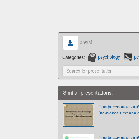
0.99M
Categories:
psychology
pe
Similar presentations:
Профессиональный 
(психолог в сфере 
Профессиональный 