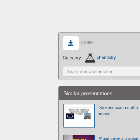
2.29M
Category:
chemistry
Similar presentations:
Химические свойств
класс
Физические и химич