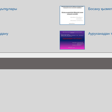
ауытқулары
Босану қызметі
лдану
Ауруханадан 