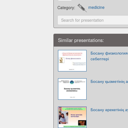
Category:
medicine
Similar presentations:
Босану физиология
себептері
Босану қызметінің
Босану әрекетінің 