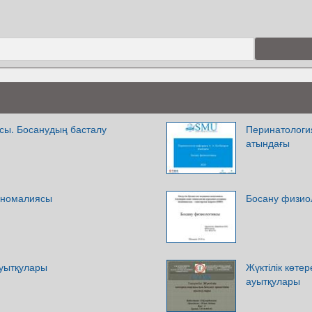
сы. Босанудың басталу
Перинатология
атындағы
 аномалиясы
Босану физио
ауытқулары
Жүктілік көте
ауытқулары