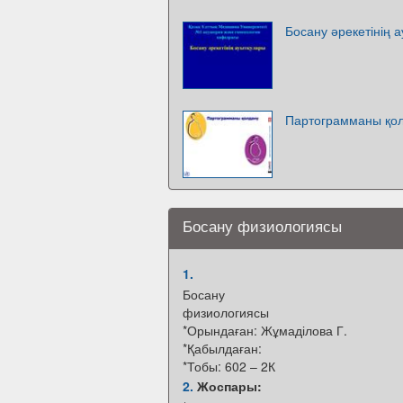
Босану әрекетінің 
Партограмманы қо
Босану физиологиясы
1.
Босану
физиологиясы
*Орындаған: Жұмаділова Г.
*Қабылдаған:
*Тобы: 602 – 2К
2.
Жоспары: