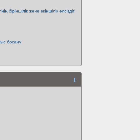
нің біріншілік және екіншілік әлсіздігі
тыс босану