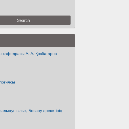
 кафедрасы А. А. Қозбағаров
логиясы
реалмаушылық. Босану әрекетінің