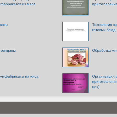
уфабрикатов из мяса
приготовлени
каты
Технология з
готовых блюд
говядины
Обработка мя
олуфабрикаты из мяса
Организация р
приготовлени
цех)