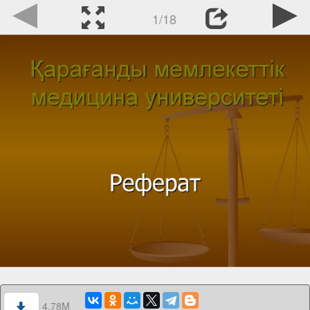
1/18
4.78M