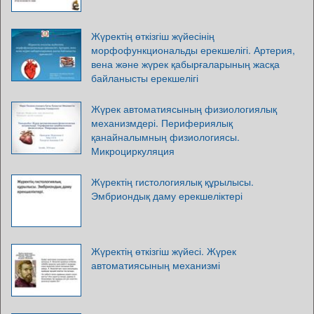
Жүректің өткізгіш жүйесінің
морфофункциональды ерекшелігі. Артерия,
вена және жүрек қабырғаларының жасқа
байланысты ерекшелігі
Жүрек автоматиясының физиологиялық
механизмдері. Перифериялық
қанайналымның физиологиясы.
Микроциркуляция
Жүректің гистологиялық құрылысы.
Эмбриондық даму ерекшеліктері
Жүректің өткізгіш жүйесі. Жүрек
автоматиясының механизмі