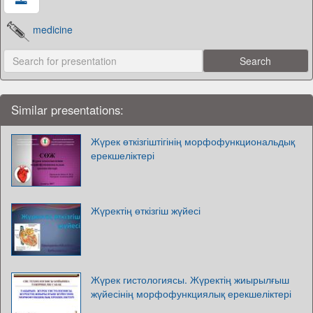
medicine
Similar presentations:
Жүрек өткізгіштігінің морфофункциональдық
ерекшеліктері
Жүректің өткізгіш жүйесі
Жүрек гистологиясы. Жүректің жиырылғыш
жүйесінің морфофункциялық ерекшеліктері