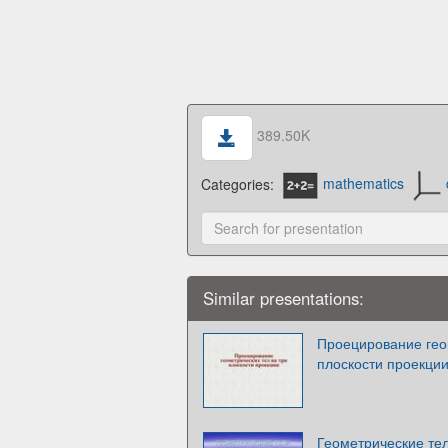
389.50K
Categories:
mathematics
Similar presentations:
Проецирование гео
плоскости проекци
Геометрические тел