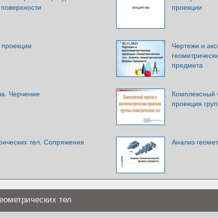
а поверхности
проекции
 проекции
Чертежи и ак
геометрическ
предмета
ла. Черчение
Комплексный 
проекция груп
рических тел. Сопряжения
Анализ геоме
еометрических тел