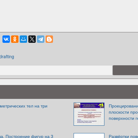
drafting
метрических тел на три
Проецирование
и
плоскости про
поверхности г
а. Построение фигур на 3
Развёртки пов